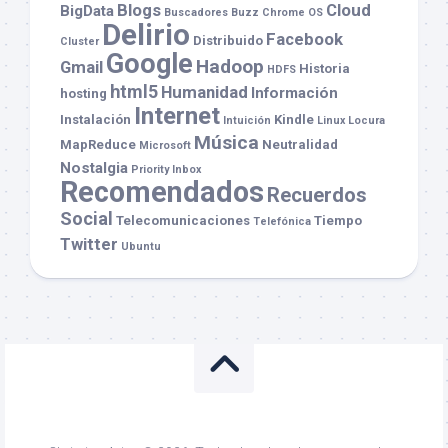
Blogs
Cloud
BigData
Buscadores
Buzz
Chrome OS
Delirio
Facebook
Distribuido
Cluster
Google
Hadoop
Gmail
Historia
HDFS
html5
Humanidad
Información
hosting
Internet
Instalación
Kindle
Intuición
Linux
Locura
Música
MapReduce
Neutralidad
Microsoft
Nostalgia
Priority Inbox
Recomendados
Recuerdos
Social
Telecomunicaciones
Tiempo
Telefónica
Twitter
Ubuntu