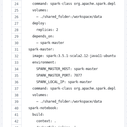
    command: spark-class org.apache.spark.deploy.wo
    volumes:
      – ./shared_folder:/workspace/data
    deploy:
      replicas: 2
    depends_on:
      – spark-master
  spark-master:
    image: spark:3.5.1-scala2.12-java11-ubuntu
    environment:
      SPARK_MASTER_HOST: spark-master
      SPARK_MASTER_PORT: 7077
      SPARK_LOCAL_IP: spark-master
    command: spark-class org.apache.spark.deploy.ma
    volumes:
      – ./shared_folder:/workspace/data
  spark-notebook:
    build:
      context: .