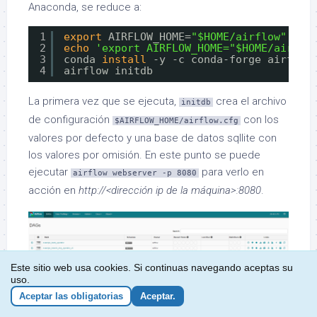
Anaconda, se reduce a:
1
export
AIRFLOW_HOME=
"$HOME/airflow"
2
echo
'export AIRFLOW_HOME="$HOME/airflo
3
conda 
install
-y -c conda-forge airflow
4
airflow initdb
La primera vez que se ejecuta,
crea el archivo
initdb
de configuración
con los
$AIRFLOW_HOME/airflow.cfg
valores por defecto y una base de datos sqllite con
los valores por omisión. En este punto se puede
ejecutar
para verlo en
airflow webserver -p 8080
acción en
http://<dirección ip de la máquina>:8080
.
Este sitio web usa cookies. Si continuas navegando aceptas su
uso.
Aceptar las obligatorias
Aceptar.