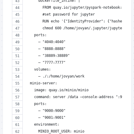
      dockerfile_inline: |
        FROM quay.io/jupyter/pyspark-notebook:spark
        #set password for jupyter
        RUN echo '{"IdentityProvider": {"hashed_pas
        chmod 600 /home/jovyan/.jupyter/jupyter_ser
    ports:
      – "4040:4040"
      – "8888:8888"
      – "38889:38889"
      – "7777:7777"
    volumes:
      – ./:/home/jovyan/work
  minio-server:
    image: quay.io/minio/minio
    command: server /data –console-address ":9001"
    ports:
      – "9000:9000"
      – "9001:9001"
    environment:
      MINIO_ROOT_USER: minio