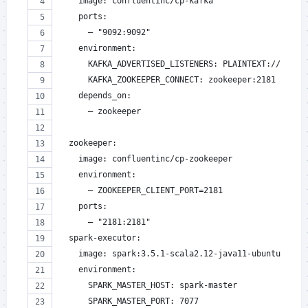
    image: confluentinc/cp-kafka
    ports:
      – "9092:9092"
    environment:
      KAFKA_ADVERTISED_LISTENERS: PLAINTEXT://kafka
      KAFKA_ZOOKEEPER_CONNECT: zookeeper:2181
    depends_on:
      – zookeeper
  zookeeper:
    image: confluentinc/cp-zookeeper
    environment:
      – ZOOKEEPER_CLIENT_PORT=2181
    ports:
      – "2181:2181"
  spark-executor:
    image: spark:3.5.1-scala2.12-java11-ubuntu
    environment:
      SPARK_MASTER_HOST: spark-master
      SPARK_MASTER_PORT: 7077