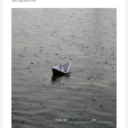
desaparecer.
Foto de
MItodru Ghosh
en
Unsplash