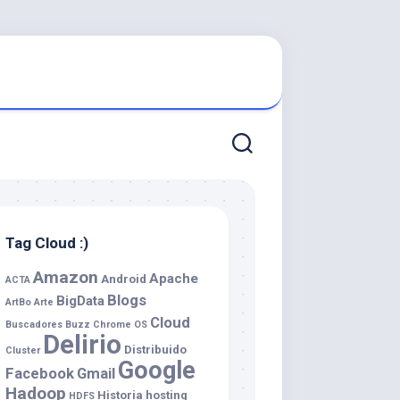
Tag Cloud :)
Amazon
Apache
Android
ACTA
Blogs
BigData
ArtBo
Arte
Cloud
Buscadores
Buzz
Chrome OS
Delirio
Distribuido
Cluster
Google
Facebook
Gmail
Hadoop
Historia
hosting
HDFS