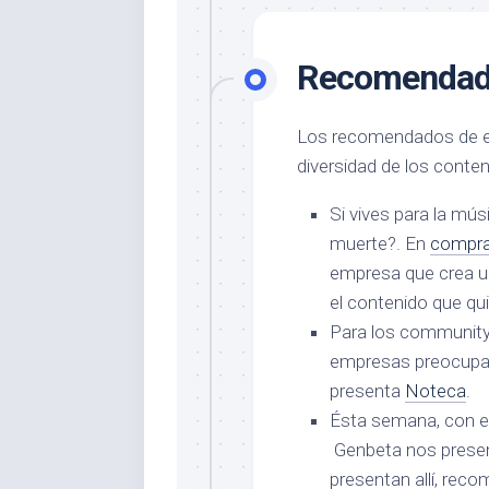
Recomendado
Los recomendados de e
diversidad de los conten
Si vives para la mús
muerte?. En
compra
empresa que crea una
el contenido que qui
Para los community
empresas preocupad
presenta
Noteca
.
Ésta semana, con e
Genbeta nos prese
presentan allí, rec