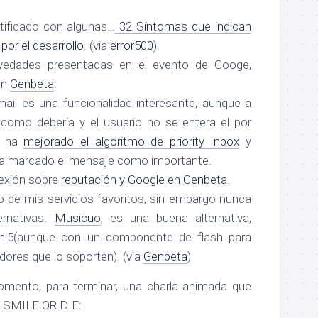
tificado con algunas…
32 Síntomas que indican
por el desarrollo
. (via
error500
).
vedades presentadas en el evento de Googe,
en
Genbeta
.
mail es una funcionalidad interesante, aunque a
como debería y el usuario no se entera el por
e ha
mejorado el algoritmo de priority Inbox
y
 ha marcado el mensaje como importante.
lexión sobre
reputación y Google en Genbeta
.
 de mis servicios favoritos, sin embargo nunca
ernativas.
Musicuo
, es una buena alternativa,
tml5(aunque con un componente de flash para
dores que lo soporten). (via
Genbeta
)
omento, para terminar, una charla animada que
r, SMILE OR DIE: