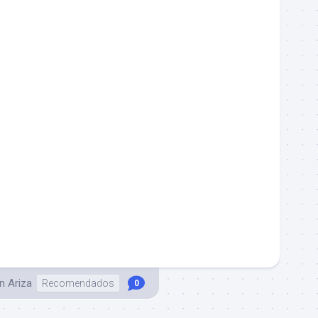
an Ariza
Recomendados
0