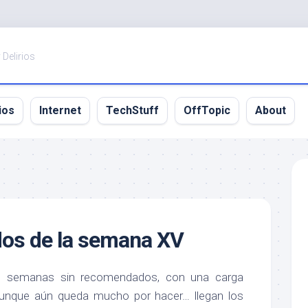
 Delirios
ios
Internet
TechStuff
OffTopic
About
s de la semana XV
e semanas sin recomendados, con una carga
 aunque aún queda mucho por hacer… llegan los