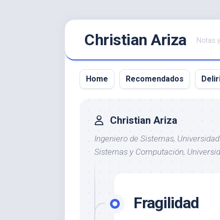
Saltar
Christian Ariza
al
Notas y
contenido
Home
Recomendados
Delir
Christian Ariza
Ingeniero de Sistemas, Universidad
Sistemas y Computación, Universid
Fragilidad