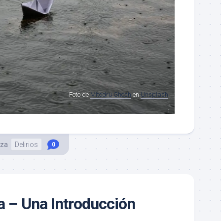
Foto de
MItodru Ghosh
en
Unsplash
iza
Delirios
0
 – Una Introducción