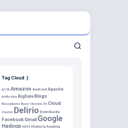
Tag Cloud :)
Amazon
Apache
Android
ACTA
Blogs
BigData
ArtBo
Arte
Cloud
Buscadores
Buzz
Chrome OS
Delirio
Distribuido
Cluster
Google
Facebook
Gmail
Hadoop
Historia
hosting
HDFS