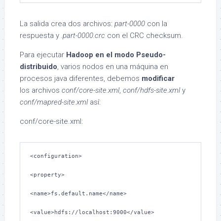
La salida crea dos archivos:
part-0000
con la
respuesta y
.part-0000.crc
con el CRC checksum.
Para ejecutar
Hadoop en el modo Pseudo-
distribuido
, varios nodos en una máquina en
procesos java diferentes, debemos
modificar
los archivos
conf/core-site.xml
,
conf/hdfs-site.xml
y
conf/mapred-site.xml
así:
conf/core-site.xml:
<configuration>

<property>

<name>fs.default.name</name>

<value>hdfs://localhost:9000</value>
