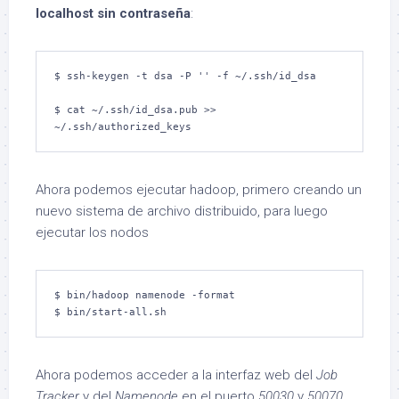
localhost sin contraseña
:
$ ssh-keygen -t dsa -P '' -f ~/.ssh/id_dsa

$ cat ~/.ssh/id_dsa.pub >> 
~/.ssh/authorized_keys
Ahora podemos ejecutar hadoop, primero creando un
nuevo sistema de archivo distribuido, para luego
ejecutar los nodos
$ bin/hadoop namenode -format

$ bin/start-all.sh
Ahora podemos acceder a la interfaz web del
Job
Tracker
y del
Namenode
en el puerto
50030
y
50070