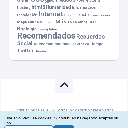
Historia
HDFS
html5
Humanidad
Información
hosting
Internet
Instalación
Kindle
Intuición
Linux
Locura
Música
MapReduce
Neutralidad
Microsoft
Nostalgia
Priority Inbox
Recomendados
Recuerdos
Social
Telecomunicaciones
Tiempo
Telefónica
Twitter
Ubuntu
Christian Ariza © 2026. Todos los derechos reservados.
Funciona con
WordPress
. Tema de
Alx
.
Este sitio web usa cookies. Si continuas navegando aceptas su
uso.