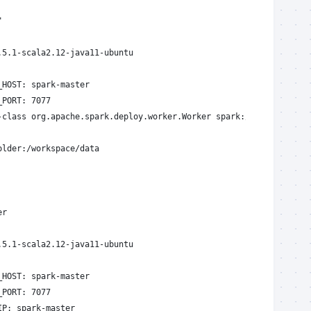
"
.5.1-scala2.12-java11-ubuntu
_HOST: spark-master
_PORT: 7077
-class org.apache.spark.deploy.worker.Worker spark://spark-maste
older:/workspace/data
er
.5.1-scala2.12-java11-ubuntu
_HOST: spark-master
_PORT: 7077
IP: spark-master