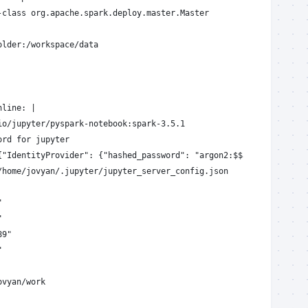
-class org.apache.spark.deploy.master.Master
older:/workspace/data
nline: |
io/jupyter/pyspark-notebook:spark-3.5.1
ord for jupyter
{"IdentityProvider": {"hashed_password": "argon2:$$argon2id$$v=1
/home/jovyan/.jupyter/jupyter_server_config.json
"
"
89"
"
ovyan/work