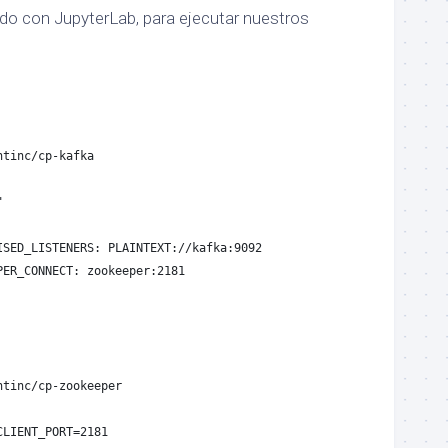
nodo con JupyterLab, para ejecutar nuestros
ntinc/cp-kafka
"
ISED_LISTENERS: PLAINTEXT://kafka:9092
PER_CONNECT: zookeeper:2181
ntinc/cp-zookeeper
CLIENT_PORT=2181