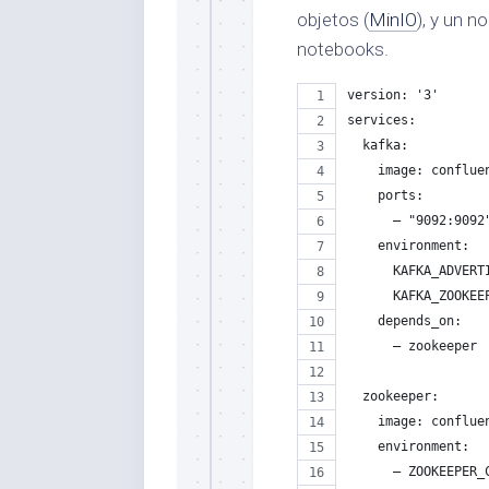
objetos (
MinIO
), y un 
notebooks.
version: '3'
services:
  kafka:
    image: conflue
    ports:
      – "9092:9092
    environment:
      KAFKA_ADVERT
      KAFKA_ZOOKEE
    depends_on:
      – zookeeper
  zookeeper:
    image: conflue
    environment:
      – ZOOKEEPER_