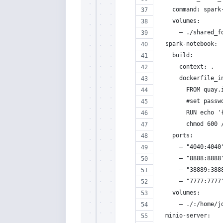
    command: spark
    volumes:
      – ./shared_f
  spark-notebook:
    build:
      context: .
      dockerfile_i
        FROM quay.
        #set passw
        RUN echo '
        chmod 600 
    ports:
      – "4040:4040
      – "8888:8888
      – "38889:388
      – "7777:7777
    volumes:
      – ./:/home/j
  minio-server: