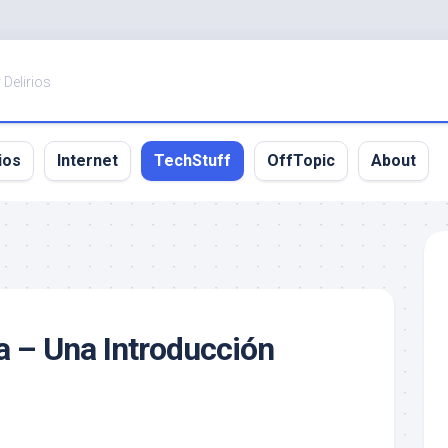
 Delirios
ios
Internet
TechStuff
OffTopic
About
 – Una Introducción