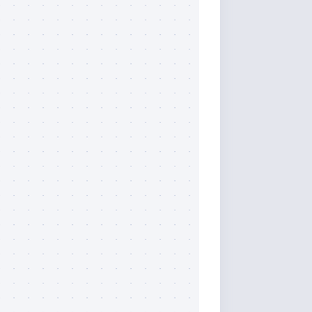
9$$m=10240,t=10,p=8$$zUYc32oQmbROa0YxSdntdw$$5hOMyxMMdml9/pM1Jc8