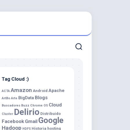
Tag Cloud :)
Amazon
Apache
Android
ACTA
Blogs
BigData
ArtBo
Arte
Cloud
Buscadores
Buzz
Chrome OS
Delirio
Distribuido
Cluster
Google
Facebook
Gmail
Hadoop
Historia
hosting
HDFS