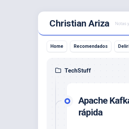
Saltar
Christian Ariza
al
Notas y
contenido
Home
Recomendados
Delir
TechStuff
Apache Kafka
rápida