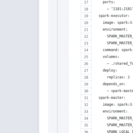
    ports:
      – "2181:2181
  spark-executor:
    image: spark:3
    environment:
      SPARK_MASTER
      SPARK_MASTER
    command: spark
    volumes:
      – ./shared_f
    deploy:
      replicas: 2
    depends_on:
      – spark-mast
  spark-master:
    image: spark:3
    environment:
      SPARK_MASTER
      SPARK_MASTER
      SPARK_LOCAL_