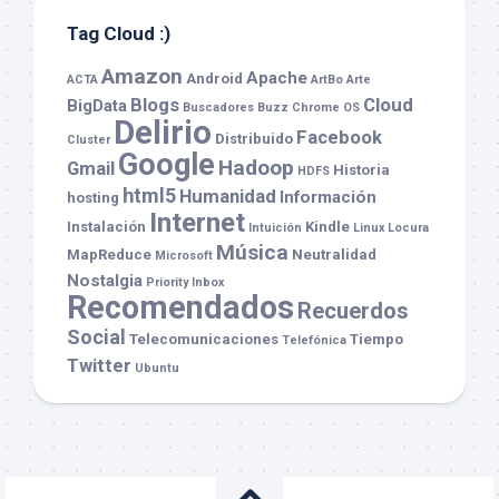
Tag Cloud :)
Amazon
Apache
Android
ACTA
ArtBo
Arte
Blogs
Cloud
BigData
Buscadores
Buzz
Chrome OS
Delirio
Facebook
Distribuido
Cluster
Google
Hadoop
Gmail
Historia
HDFS
html5
Humanidad
Información
hosting
Internet
Instalación
Kindle
Intuición
Linux
Locura
Música
MapReduce
Neutralidad
Microsoft
Nostalgia
Priority Inbox
Recomendados
Recuerdos
Social
Telecomunicaciones
Tiempo
Telefónica
Twitter
Ubuntu