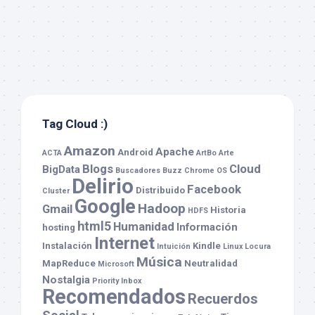
Tag Cloud :)
Amazon
Apache
Android
ACTA
ArtBo
Arte
Blogs
Cloud
BigData
Buscadores
Buzz
Chrome OS
Delirio
Facebook
Distribuido
Cluster
Google
Hadoop
Gmail
Historia
HDFS
html5
Humanidad
Información
hosting
Internet
Instalación
Kindle
Intuición
Linux
Locura
Música
MapReduce
Neutralidad
Microsoft
Nostalgia
Priority Inbox
Recomendados
Recuerdos