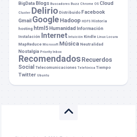
Blogs
Cloud
BigData
Buscadores
Buzz
Chrome OS
Delirio
Facebook
Distribuido
Cluster
Google
Hadoop
Gmail
Historia
HDFS
html5
Humanidad
Información
hosting
Internet
Instalación
Kindle
Intuición
Linux
Locura
Música
MapReduce
Neutralidad
Microsoft
Nostalgia
Priority Inbox
Recomendados
Recuerdos
Social
Telecomunicaciones
Tiempo
Telefónica
Twitter
Ubuntu