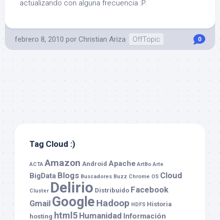
actualizando con alguna frecuencia :P.
febrero 8, 2010
por
Christian Ariza
OffTopic
0
Tag Cloud :)
Amazon
Apache
Android
ACTA
ArtBo
Arte
Blogs
Cloud
BigData
Buscadores
Buzz
Chrome OS
Delirio
Facebook
Distribuido
Cluster
Google
Hadoop
Gmail
Historia
HDFS
html5
Humanidad
Información
hosting