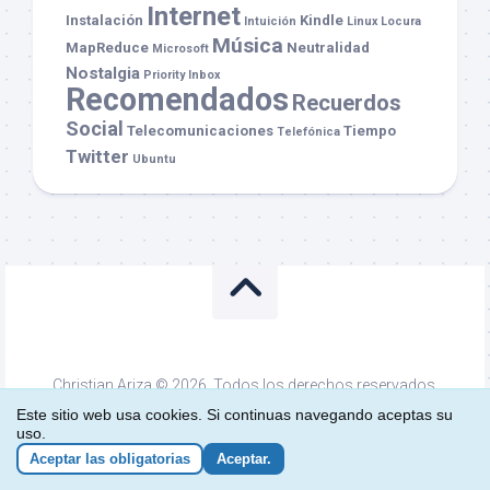
Internet
Instalación
Kindle
Intuición
Linux
Locura
Música
MapReduce
Neutralidad
Microsoft
Nostalgia
Priority Inbox
Recomendados
Recuerdos
Social
Telecomunicaciones
Tiempo
Telefónica
Twitter
Ubuntu
Christian Ariza © 2026. Todos los derechos reservados.
Funciona con
WordPress
. Tema de
Alx
.
Este sitio web usa cookies. Si continuas navegando aceptas su
uso.
Aceptar las obligatorias
Aceptar.