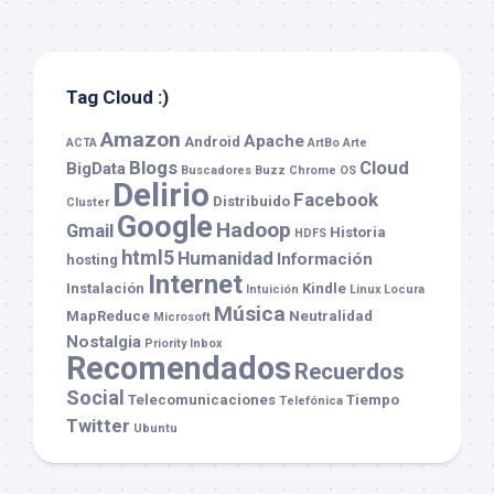
Tag Cloud :)
Amazon
Apache
Android
ACTA
ArtBo
Arte
Blogs
Cloud
BigData
Buscadores
Buzz
Chrome OS
Delirio
Facebook
Distribuido
Cluster
Google
Hadoop
Gmail
Historia
HDFS
html5
Humanidad
Información
hosting
Internet
Instalación
Kindle
Intuición
Linux
Locura
Música
MapReduce
Neutralidad
Microsoft
Nostalgia
Priority Inbox
Recomendados
Recuerdos
Social
Telecomunicaciones
Tiempo
Telefónica
Twitter
Ubuntu