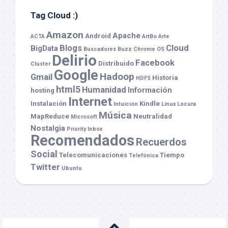
Tag Cloud :)
Amazon
Apache
Android
ACTA
ArtBo
Arte
Blogs
Cloud
BigData
Buscadores
Buzz
Chrome OS
Delirio
Facebook
Distribuido
Cluster
Google
Hadoop
Gmail
Historia
HDFS
html5
Humanidad
Información
hosting
Internet
Instalación
Kindle
Intuición
Linux
Locura
Música
MapReduce
Neutralidad
Microsoft
Nostalgia
Priority Inbox
Recomendados
Recuerdos
Social
Telecomunicaciones
Tiempo
Telefónica
Twitter
Ubuntu