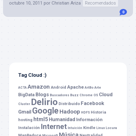
octubre 10, 2011
por
Christian Ariza
Recomendados
0
Tag Cloud :)
Amazon
Apache
Android
ACTA
ArtBo
Arte
Blogs
Cloud
BigData
Buscadores
Buzz
Chrome OS
Delirio
Facebook
Distribuido
Cluster
Google
Hadoop
Gmail
Historia
HDFS
html5
Humanidad
Información
hosting
Internet
Instalación
Kindle
Intuición
Linux
Locura
Música
MapReduce
Neutralidad
Microsoft